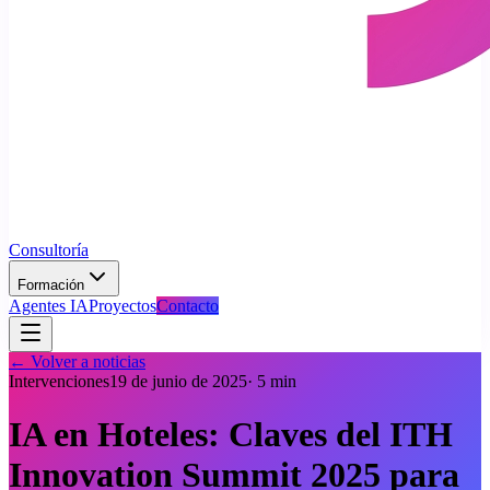
Consultoría
Formación
Agentes IA
Proyectos
Contacto
← Volver a noticias
Intervenciones
19 de junio de 2025
·
5
min
IA en Hoteles: Claves del ITH
Innovation Summit 2025 para