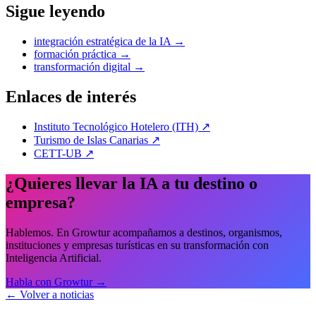
Sigue leyendo
integración estratégica de la IA
→
formación práctica
→
transformación digital
→
Enlaces de interés
Instituto Tecnológico Hotelero (ITH)
↗
Turismo de Islas Canarias
↗
CETT-UB
↗
¿Quieres llevar la IA a tu destino o
empresa?
Hablemos. En Growtur acompañamos a destinos, organismos,
instituciones y empresas turísticas en su transformación con
Inteligencia Artificial.
Habla con Growtur →
← Volver a noticias