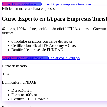
Curso IA para destinos →
Curso IA para empresas turísticas
Edición en marcha · Para empresas
Curso Experto en IA para Empresas Turíst
42 horas, 100% online, certificación oficial
ITH Academy + Growtur
turística.
6 módulos prácticos con casos del sector
Certificación oficial ITH Academy + Growtur
Bonificable a través de FUNDAE
Ver el curso en iaturismo.es →
Hablar con el equipo
Curso destacado
315€
Bonificable FUNDAE
Duración
42 h
Formato
100% online
Certifica
ITH + Growtur