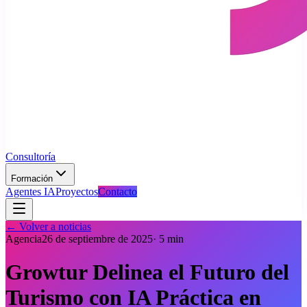
Consultoría
Formación
Agentes IA
Proyectos
Contacto
← Volver a noticias
Agencia
26 de septiembre de 2025
·
5
min
Growtur Delinea el Futuro del
Turismo con IA Práctica en