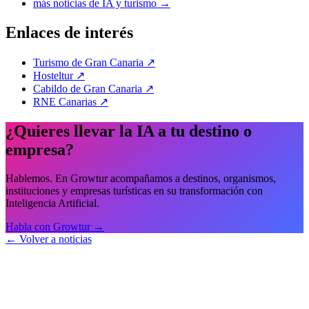
más noticias de IA y turismo
→
Enlaces de interés
Turismo de Gran Canaria
↗
Hosteltur
↗
Cabildo de Gran Canaria
↗
RNE Canarias
↗
¿Quieres llevar la IA a tu destino o
empresa?
Hablemos. En Growtur acompañamos a destinos, organismos,
instituciones y empresas turísticas en su transformación con
Inteligencia Artificial.
Habla con Growtur →
← Volver a noticias