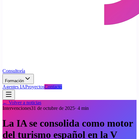
Consultoría
Formación
Agentes IA
Proyectos
Contacto
← Volver a noticias
Intervenciones
31 de octubre de 2025
·
4
min
La IA se consolida como motor
del turismo español en la V